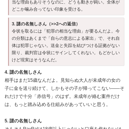
当な理由もありそうなのに、どうも動きが鈍い。全体が
どこか噛み合ってない印象を受ける。
3. 謎の名無しさん（>>2への返信）
令状を取るには「犯罪の相当な理由」が要るんだよ。今
の分類はあくまで「自らの意志による家出」で、それ自
体は犯罪じゃない。送金と失踪を結びつける証拠がない
限り、裁判官は令状にサインしてくれない。もどかしい
けど現実はそうなんだ。
4. 謎の名無しさん
相手はまだ15歳なんだよ。見知らぬ大人が未成年の女の
子に金を送り続けて、しかもその子が帰ってこない——そ
れだけで十分「赤信号」のはず。未成年が絡む案件だけ
は、もっと踏み込める仕組みがあっていいと思う。
5. 謎の名無しさん
そもそもPayPalは18歳以上じゃないと口座を作れないは