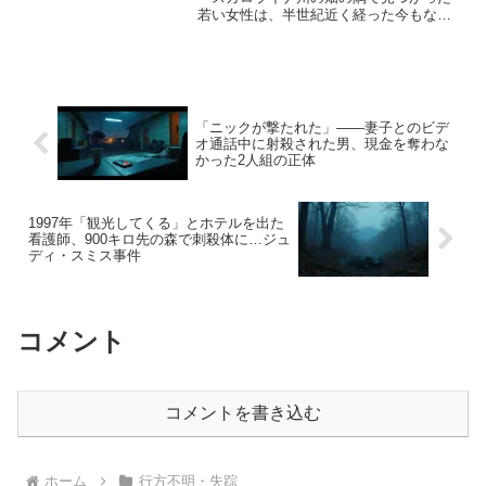
若い女性は、半世紀近く経った今もなお
「ランバートンのジェーン・ドウ※」と
しか呼ばれていない。歯の詳しい治療痕
も、鑑定に使えるDNAも残されているの
に、名前だけがどう...
「ニックが撃たれた」——妻子とのビデ
オ通話中に射殺された男、現金を奪わな
かった2人組の正体
1997年「観光してくる」とホテルを出た
看護師、900キロ先の森で刺殺体に…ジュ
ディ・スミス事件
コメント
コメントを書き込む
ホーム
行方不明・失踪