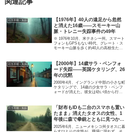
関連記事
【1976年】40人の遠足から忽然
行方不明・失踪
と消えた16歳——スモーキー山
脈・トレニー失踪事件の49年
※ 1976年10月、米テネシー州。スマート
フォンもGPSもない時代、グレート・ス
モーキー山脈を歩く約40人の高校生たち
のなかから、16歳の少女がたった数分の
沈黙のうちにかき消えた。70人の捜索隊
が動員され、警察犬は彼女の匂いを舗装
【2000年】14歳サラ・ベンフォ
行方不明・失踪
道路まで...
ード失踪——英国ケタリング、26
年の沈黙
2000年4月、イングランド中部の小さな町
ケタリングで、14歳の少女サラ・ベンフ
ォードが消えた。彼女は幼い頃から行政
の支援対象※であり、最後に目撃された
日もハイになった状態で母親に電話をか
けていた。母親は警察に「娘を迎えに行
「財布もIDも二台のスマホも置い
行方不明・失踪
ってほしい」と懇...
たまま」消えたタオスの女性、1
年後に森で拳銃とともに見つかっ
た
2025年6月、ニューメキシコ州タオスに暮
らすひとりの女性が、職場に現れず、そ