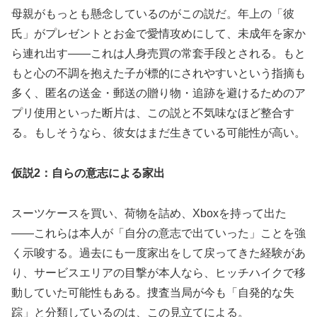
母親がもっとも懸念しているのがこの説だ。年上の「彼
氏」がプレゼントとお金で愛情攻めにして、未成年を家か
ら連れ出す——これは人身売買の常套手段とされる。もと
もと心の不調を抱えた子が標的にされやすいという指摘も
多く、匿名の送金・郵送の贈り物・追跡を避けるためのア
プリ使用といった断片は、この説と不気味なほど整合す
る。もしそうなら、彼女はまだ生きている可能性が高い。
仮説2：自らの意志による家出
スーツケースを買い、荷物を詰め、Xboxを持って出た
——これらは本人が「自分の意志で出ていった」ことを強
く示唆する。過去にも一度家出をして戻ってきた経験があ
り、サービスエリアの目撃が本人なら、ヒッチハイクで移
動していた可能性もある。捜査当局が今も「自発的な失
踪」と分類しているのは、この見立てによる。