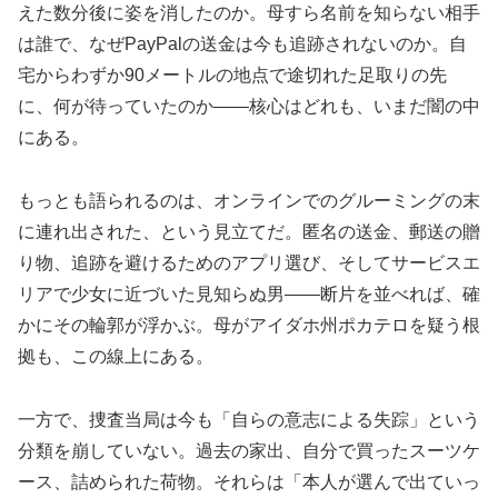
えた数分後に姿を消したのか。母すら名前を知らない相手
は誰で、なぜPayPalの送金は今も追跡されないのか。自
宅からわずか90メートルの地点で途切れた足取りの先
に、何が待っていたのか——核心はどれも、いまだ闇の中
にある。
もっとも語られるのは、オンラインでのグルーミングの末
に連れ出された、という見立てだ。匿名の送金、郵送の贈
り物、追跡を避けるためのアプリ選び、そしてサービスエ
リアで少女に近づいた見知らぬ男——断片を並べれば、確
かにその輪郭が浮かぶ。母がアイダホ州ポカテロを疑う根
拠も、この線上にある。
一方で、捜査当局は今も「自らの意志による失踪」という
分類を崩していない。過去の家出、自分で買ったスーツケ
ース、詰められた荷物。それらは「本人が選んで出ていっ