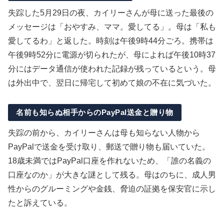
失踪した5月29日の夜、カイリーさんが母に送った最後の
メッセージは「おやすみ、ママ。愛してる」。母は「私も
愛してるわ」と返した。時刻は午後9時44分ごろ。携帯は
午後9時52分に電源が切られたが、母によれば午後10時37
分にはデータ通信が使われた記録が残っているという。母
は外出中で、翌日に帰宅して初めて娘の不在に気づいた。
名前も知らぬ相手からのPayPal送金と贈り物
失踪の前から、カイリーさんは母も知らない人物から
PayPalで送金を受け取り、郵送で贈り物も届いていた。
18歳未満ではPayPal口座を作れないため、「誰の名義の
口座なのか」が大きな謎として残る。母はのちに、成人男
性からのグルーミングや金銭、脅迫の証拠を保安官に示し
たと訴えている。