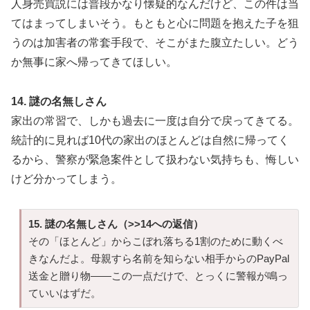
人身売買説には普段かなり懐疑的なんだけど、この件は当
てはまってしまいそう。もともと心に問題を抱えた子を狙
うのは加害者の常套手段で、そこがまた腹立たしい。どう
か無事に家へ帰ってきてほしい。
14. 謎の名無しさん
家出の常習で、しかも過去に一度は自分で戻ってきてる。
統計的に見れば10代の家出のほとんどは自然に帰ってく
るから、警察が緊急案件として扱わない気持ちも、悔しい
けど分かってしまう。
15. 謎の名無しさん（>>14への返信）
その「ほとんど」からこぼれ落ちる1割のために動くべ
きなんだよ。母親すら名前を知らない相手からのPayPal
送金と贈り物——この一点だけで、とっくに警報が鳴っ
ていいはずだ。