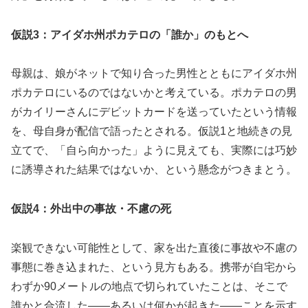
仮説3：アイダホ州ポカテロの「誰か」のもとへ
母親は、娘がネットで知り合った男性とともにアイダホ州
ポカテロにいるのではないかと考えている。ポカテロの男
がカイリーさんにデビットカードを送っていたという情報
を、母自身が配信で語ったとされる。仮説1と地続きの見
立てで、「自ら向かった」ように見えても、実際には巧妙
に誘導された結果ではないか、という懸念がつきまとう。
仮説4：外出中の事故・不慮の死
楽観できない可能性として、家を出た直後に事故や不慮の
事態に巻き込まれた、という見方もある。携帯が自宅から
わずか90メートルの地点で切られていたことは、そこで
誰かと合流した——あるいは何かが起きた——ことを示す