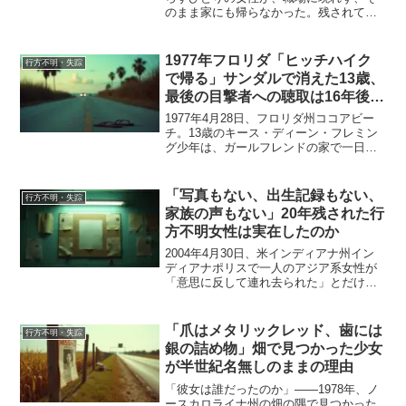
のまま家にも帰らなかった。残されてい
たのは、財布もIDも、二台の携帯電話も
——本人だけがいなくなっていた。それ
から約1年後の2026年5月、カーソン国有
1977年フロリダ「ヒッチハイク
行方不明・失踪
林の奥でハ...
で帰る」サンダルで消えた13歳、
最後の目撃者への聴取は16年後だ
った
1977年4月28日、フロリダ州ココアビー
チ。13歳のキース・ディーン・フレミン
グ少年は、ガールフレンドの家で一日を
過ごした後、夕食に間に合うよう自宅へ
帰ろうとしていた。州道A1A沿いを南へ
歩き、残り約3キロをヒッチハイクで帰る
「写真もない、出生記録もない、
行方不明・失踪
つもりだった...
家族の声もない」20年残された行
方不明女性は実在したのか
2004年4月30日、米インディアナ州イン
ディアナポリスで一人のアジア系女性が
「意思に反して連れ去られた」とだけ記
録され、姿を消した。名前は「ディーリ
ア・ラトリフ」——しかし顔写真は一枚
も残っていない。出生記録もない。婚姻
「爪はメタリックレッド、歯には
行方不明・失踪
届もない。新聞のお...
銀の詰め物」畑で見つかった少女
が半世紀名無しのままの理由
「彼女は誰だったのか」——1978年、ノ
ースカロライナ州の畑の隅で見つかった