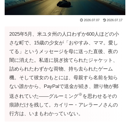
2026.07.07
2026.07.17
2025年5月、米ユタ州の人口わずか600人ほどの小
さな町で、15歳の少女が「おやすみ、ママ。愛し
てる」というメッセージを母に送った直後、夜の
闇に消えた。私道に脱ぎ捨てられたジャケット、
詰められたわずかな荷物、持ち去られたゲーム
機。そして彼女のもとには、母親すら名前を知ら
ない誰かから、PayPalで送金が続き、贈り物が郵
※
送されていた——グルーミング
を思わせるその
痕跡だけを残して。カイリー・アレラーノさんの
行方は、いまもわかっていない。