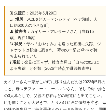
🗓️
失踪日
：2025年5月29日
🌫️
場所
：米ユタ州ガーデンシティ（ベア湖畔、人
口約600人の小さな町）
👤
被害者
：カイリー・アレラーノさん（当時15
歳、現在16歳）
🔍
状況
：母へ「おやすみ」を送った直後に失踪。ジ
ャケットは私道に残され、荷物の一部とXboxが持
ち去られていた
🕯️
現状
：発見に至らず。捜査当局は「自らの意志に
よる失踪」と分類（2026年時点で継続捜査中）
カイリーさん一家がこの町に移り住んだのは2023年5月の
こと。母ステファニー・コールマンさん、そして幼い妹と
の3人暮らしで、父親の存在はどの報道にも出てこない。
絵を描くことが大好きで、とりわけ絵画に情熱を注ぎ、母
や妹の誕生日には毎年手作りのカードを贈るような、周囲